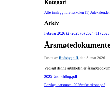
Kategori
Alle innlegg
Idrettsskolen (1)
Julekalender
Arkiv
Februar 2026 (2)
2025 (6)
2024 (11)
2023
Årsmøtedokument
Postet av
Rudsbygd IL
den
8. mar 2026
Vedlagt denne artikkelen er årsmøtedokume
2025_årsmelding.pdf
Forslag_aarsmøte_2026refstartkont.pdf