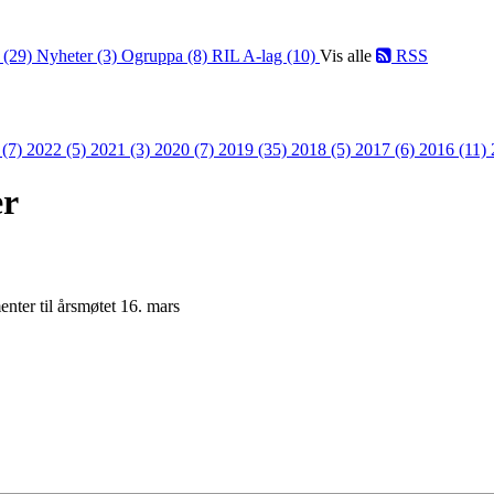
 (29)
Nyheter (3)
Ogruppa (8)
RIL A-lag (10)
Vis alle
RSS
 (7)
2022 (5)
2021 (3)
2020 (7)
2019 (35)
2018 (5)
2017 (6)
2016 (11)
er
nter til årsmøtet 16. mars