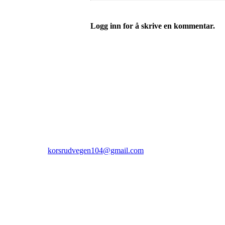
Logg inn for å skrive en kommentar.
Rudsbygd Idrettslag
C/O Stig Larsen Korsrudvegen 104, 2625 Få
Org. nr.: 991966447
+ 47 959 47 483
korsrudvegen104@gmail.com
Bli medlem i klubben!
Trykk her for innmelding