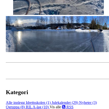
Kategori
Alle innlegg
Idrettsskolen (1)
Julekalender (29)
Nyheter (3)
Ogruppa (8)
RIL A-lag (10)
Vis alle
RSS