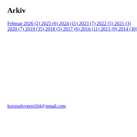
Arkiv
Februar 2026 (2)
2025 (6)
2024 (11)
2023 (7)
2022 (5)
2021 (3)
2020 (7)
2019 (35)
2018 (5)
2017 (6)
2016 (11)
2015 (9)
2014 (30
Rudsbygd Idrettslag
C/O Stig Larsen Korsrudvegen 104, 2625 Fåberg
Org. nr.: 991966447
+ 47 959 47 483
korsrudvegen104@gmail.com
Bli medlem i klubben!