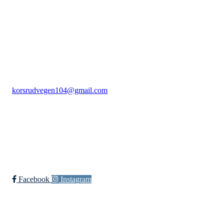
Rudsbygd Idrettslag
C/O Stig Larsen Korsrudvegen 104, 2625 Fåberg
Org. nr.: 991966447
+ 47 959 47 483
korsrudvegen104@gmail.com
Bli medlem i klubben!
Trykk her for innmelding
Facebook
Instagram