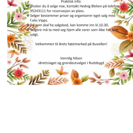
Velkommen til høstmarked på Buvollen! - En dag der nye og gaml
rudsbygdinger kan møtes Når: lørdag 28.september 2024 kl.11-14
Hvor: i gymsalen Innhold: ❖Bruktsalg av sportsutstyr og
sportsklærVi organiserer felles stand, husk å merke utstyr tydelig
med navn, pris, vipps, o.l. ❖Bruktsalg av leker ❖Salg av ulike
produkter fra lokale tilvirkere og produsenter (håndverk, dyrkede
produkter, etc.) Er også en anledning til å vise fram egen aktivitet.
❖Aktiviteter ❖Kaffesalg Praktisk info: ❖Ønsker du å selge noe,