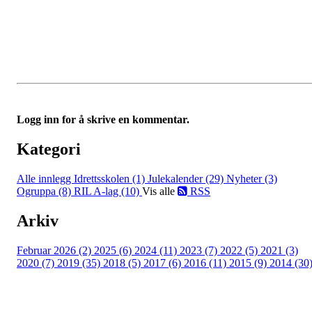
kontakt Hedvig Bleken på telefon 95243111 for reservasjon av
plass. ❖Selger bestemmer priser og organiserer eget salg med f.eks
Vipps. ❖De som skal ha salgsbod, kan komme inn kl.10.30.
❖Selgere må ta med seg hjem alle varer som ikke har blitt solgt.
Velkommen til årets høstmarked på Buvollen!
Logg inn for å skrive en kommentar.
Kategori
Alle innlegg
Idrettsskolen (1)
Julekalender (29)
Nyheter (3)
Ogruppa (8)
RIL A-lag (10)
Vis alle
RSS
Arkiv
Februar 2026 (2)
2025 (6)
2024 (11)
2023 (7)
2022 (5)
2021 (3)
2020 (7)
2019 (35)
2018 (5)
2017 (6)
2016 (11)
2015 (9)
2014 (30