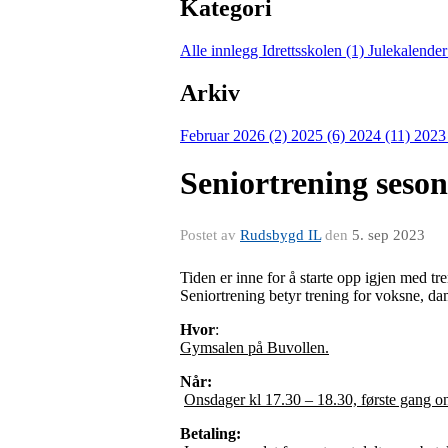
Kategori
Alle innlegg
Idrettsskolen (1)
Julekalender
Arkiv
Februar 2026 (2)
2025 (6)
2024 (11)
2023
Seniortrening seso
Postet av
Rudsbygd IL
den
5. sep 2023
Tiden er inne for å starte opp igjen med tr
Seniortrening betyr trening for voksne, d
Hvor
:
Gymsalen på Buvollen.
Når:
Onsdager kl 17.30 – 18.30, første gang 
Betaling: