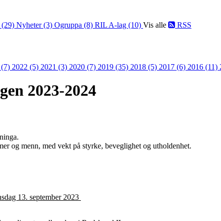
 (29)
Nyheter (3)
Ogruppa (8)
RIL A-lag (10)
Vis alle
RSS
 (7)
2022 (5)
2021 (3)
2020 (7)
2019 (35)
2018 (5)
2017 (6)
2016 (11)
ngen 2023-2024
eninga.
amer og menn, med vekt på styrke, beveglighet og utholdenhet.
onsdag 13. september 2023