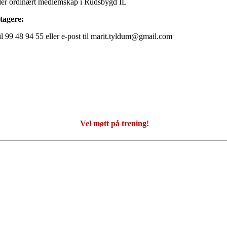
taler ordinært medlemskap i Rudsbygd IL
ltagere:
il 99 48 94 55 eller e-post til marit.tyldum@gmail.com
Vel møtt på trening!