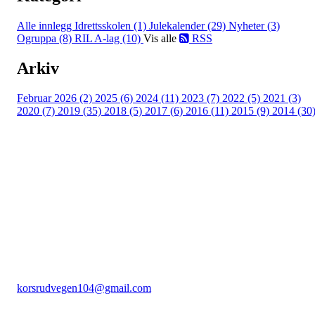
Alle innlegg
Idrettsskolen (1)
Julekalender (29)
Nyheter (3)
Ogruppa (8)
RIL A-lag (10)
Vis alle
RSS
Arkiv
Februar 2026 (2)
2025 (6)
2024 (11)
2023 (7)
2022 (5)
2021 (3)
2020 (7)
2019 (35)
2018 (5)
2017 (6)
2016 (11)
2015 (9)
2014 (30
Rudsbygd Idrettslag
C/O Stig Larsen Korsrudvegen 104, 2625 Fåberg
Org. nr.: 991966447
+ 47 959 47 483
korsrudvegen104@gmail.com