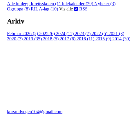
Alle innlegg
Idrettsskolen (1)
Julekalender (29)
Nyheter (3)
Ogruppa (8)
RIL A-lag (10)
Vis alle
RSS
Arkiv
Februar 2026 (2)
2025 (6)
2024 (11)
2023 (7)
2022 (5)
2021 (3)
2020 (7)
2019 (35)
2018 (5)
2017 (6)
2016 (11)
2015 (9)
2014 (30
Rudsbygd Idrettslag
C/O Stig Larsen Korsrudvegen 104, 2625 Fåberg
Org. nr.: 991966447
+ 47 959 47 483
korsrudvegen104@gmail.com