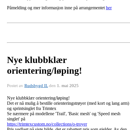
Påmelding og mer informasjon inne på arrangementet
her
Nye klubbklær
orientering/løping!
Postet av
Rudsbygd IL
den
1. mai 2025
Nye klubbklær orientering/løping!
Det er nå mulig å bestille orienteringstrøyer (med kort og lang arm)
og sprintsinglet fra Trimtex
Se
nærmere på modellene 'Trail', 'Basic mesh' og 'Speed mesh
singlet' på
https://trimtexcustom.no/collections/o-troyer
Pris vedlagt på siste bilde, det er rabattert pris som gjelder. Av den