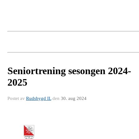
Vipps. ❖De som skal ha salgsbod, kan komme inn kl.10.30.
❖Selgere må ta med seg hjem alle varer som ikke har blitt solgt.
Velkommen til årets høstmarked på Buvollen!
Seniortrening sesongen 2024-
2025
Postet av
Rudsbygd IL
den
30. aug 2024