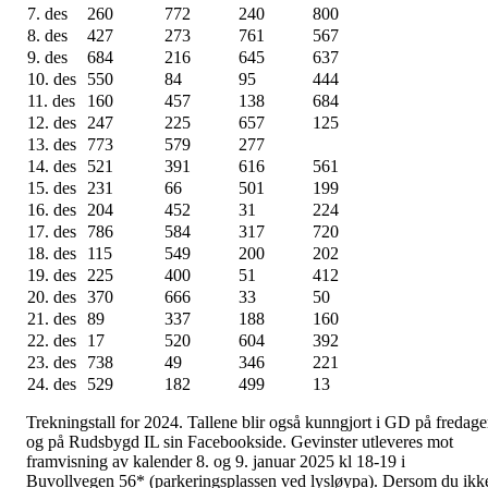
7. des
260
772
240
800
8. des
427
273
761
567
9. des
684
216
645
637
10. des
550
84
95
444
11. des
160
457
138
684
12. des
247
225
657
125
13. des
773
579
277
14. des
521
391
616
561
15. des
231
66
501
199
16. des
204
452
31
224
17. des
786
584
317
720
18. des
115
549
200
202
19. des
225
400
51
412
20. des
370
666
33
50
21. des
89
337
188
160
22. des
17
520
604
392
23. des
738
49
346
221
24. des
529
182
499
13
Trekningstall for 2024. Tallene blir også kunngjort i GD på fredage
og på Rudsbygd IL sin Facebookside. Gevinster utleveres mot
framvisning av kalender 8. og 9. januar 2025 kl 18-19 i
Buvollvegen 56* (parkeringsplassen ved lysløypa). Dersom du ikk