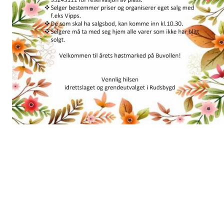
Velkommen til høstmarked på Buvollen! - En dag der nye og gaml
rudsbygdinger kan møtes Når: lørdag 28.september 2024 kl.11-14
Hvor: i gymsalen Innhold: ❖Bruktsalg av sportsutstyr og
sportsklærVi organiserer felles stand, husk å merke utstyr tydelig
med navn, pris, vipps, o.l. ❖Bruktsalg av leker ❖Salg av ulike
produkter fra lokale tilvirkere og produsenter (håndverk, dyrkede
produkter, etc.) Er også en anledning til å vise fram egen aktivitet.
❖Aktiviteter ❖Kaffesalg Praktisk info: ❖Ønsker du å selge noe,
kontakt Hedvig Bleken på telefon 95243111 for reservasjon av
plass. ❖Selger bestemmer priser og organiserer eget salg med f.eks