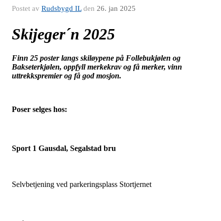
Postet av
Rudsbygd IL
den
26. jan 2025
Skijeger´n
2025
Finn 25 poster langs skiløypene på Follebukjølen og
Bakseterkjølen, oppfyll merkekrav og få merker, vinn
uttrekkspremier og få god mosjon.
Poser selges hos:
Sport 1 Gausdal, Segalstad bru
Selvbetjening ved parkeringsplass Stortjernet