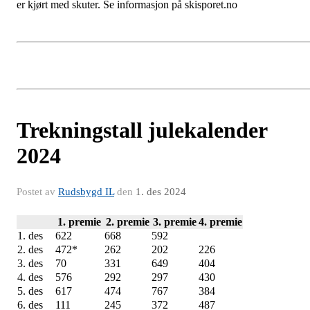
er kjørt med skuter. Se informasjon på skisporet.no
Trekningstall julekalender
2024
Postet av
Rudsbygd IL
den
1. des 2024
1. premie
2. premie
3. premie
4. premie
1. des
622
668
592
2. des
472*
262
202
226
3. des
70
331
649
404
4. des
576
292
297
430
5. des
617
474
767
384
6. des
111
245
372
487