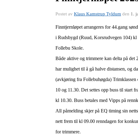
Postet av
Klaus Kamstrup Tyldum
den
1. 
Finntjernløpet arrangeres for 44.gang søn
i Rudsbygd (Ruud, Korsrudvegen 104) kl 
Follebu Skole.
Både aktive og trimmere kan delta på det 
har mulighet til å gå halve distansen, og da
(avkjøring fra Follebuhøgda) Trimklassen o
10 og 11.30. Det settes opp buss til start f
kl 10.30. Buss betales med Vipps på renn
All påmelding skjer på EQ timing sin nett
nett frem til kl 09.00 renndagen for konku
for trimmere.