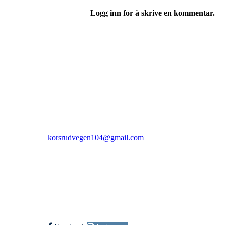
Logg inn for å skrive en kommentar.
Rudsbygd Idrettslag
C/O Stig Larsen Korsrudvegen 104, 2625 Få
Org. nr.: 991966447
+ 47 959 47 483
korsrudvegen104@gmail.com
Bli medlem i klubben!
Trykk her for innmelding