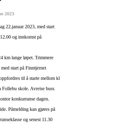
jan 2023
dag 22.januar 2023, med start
12.00 og innkomst på
24 km lange løpet. Trimmere
 med start på Finntjernet
ppfordres til å starte mellom kl
ra Follebu skole. Avreise buss
kontor konkurranse dagen.
side. Påmelding kan gjøres på
rranseklasse og senest 11.30